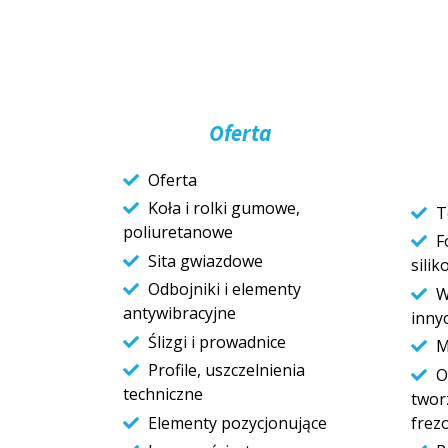
Oferta
Oferta
Koła i rolki gumowe,
T
poliuretanowe
F
Sita gwiazdowe
sili
Odbojniki i elementy
W
antywibracyjne
inny
Ślizgi i prowadnice
M
Profile, uszczelnienia
O
techniczne
twor
Elementy pozycjonujące
frez