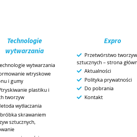
Technologie
Expro
wytwarzania
Przetwórstwo tworzyw
sztucznych – strona głów
echnologie wytwarzania
Aktualności
ormowanie wtryskowe
Polityka prywatności
konu i gumy
Do pobrania
tryskiwanie plastiku i
ch tworzyw
Kontakt
etoda wytłaczania
bróbka skrawaniem
zyw sztucznych,
owanie